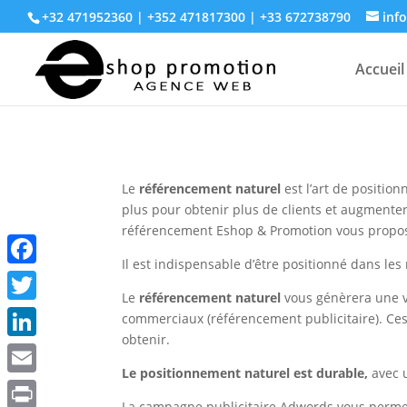
+32 471952360 | +352 471817300 | +33 672738790
inf
Accueil
Le
référencement naturel
est l’art de position
plus pour obtenir plus de clients et augmenter
référencement Eshop & Promotion vous propose
Il est indispensable d’être positionné dans le
Facebook
Le
référencement naturel
vous génèrera une vi
Twitter
commerciaux (référencement publicitaire). Ces
obtenir.
LinkedIn
Le positionnement naturel est durable,
avec 
Email
La campagne publicitaire Adwords vous permet