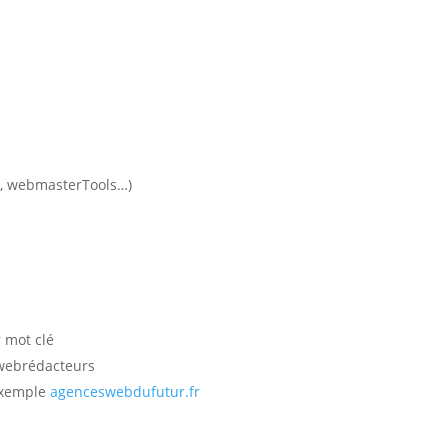
ics, webmasterTools…)
 mot clé
 webrédacteurs
 exemple
agenceswebdufutur.fr