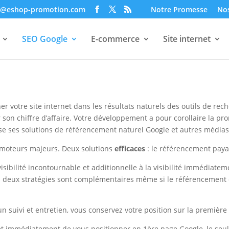
o@eshop-promotion.com
Notre Promesse
Nos
SEO Google
E-commerce
Site internet
ner votre site internet dans les résultats naturels des outils de re
 son chiffre d’affaire. Votre développement a pour corollaire la pr
 ses solutions de référencement naturel Google et autres médias
s moteurs majeurs. Deux solutions
efficaces
: le référencement paya
sibilité incontournable et additionnelle à la visibilité immédiat
 deux stratégies sont complémentaires même si le référencement org
un suivi et entretien, vous conservez votre position sur la premièr
 immédiatement de vous positionner en 1ère page Google, le seul