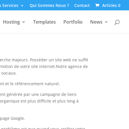
 Services
Qui Sommes Nous ?
Contact
Articles 0
Hosting
Templates
Portfolio
News
cherche majeurs. Posséder un site web ne suffit
omotion de votre site internet.Notre agence de
 sociaux.
nt et le référencement naturel.
ement générée par une campagne de liens
anique est plus difficile et plus long à
e page Google.
 problème est que quand vous arrêtez votre