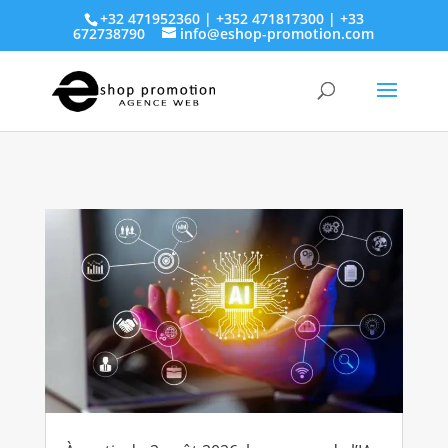
+32 471952360 | +352 471817300 | +33
672738790
info@eshop-promotion.com