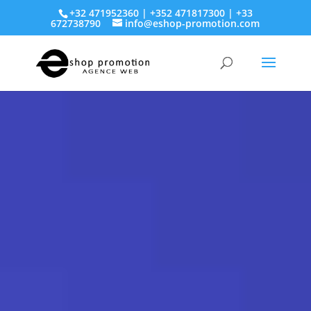
+32 471952360 | +352 471817300 | +33
672738790
info@eshop-promotion.com