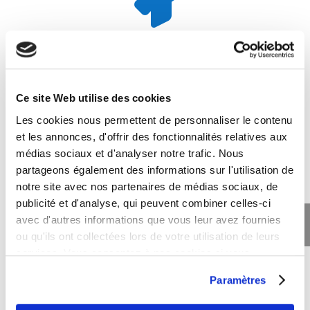
Intégration
Facile à intégrer sur n’importe quel site Web avec
n’importe quel générateur de pages. Vos calendriers
Ce site Web utilise des cookies
s’affichent parfaitement sur n’importe quelle taille
Les cookies nous permettent de personnaliser le contenu
d’écran ou appareil.
et les annonces, d'offrir des fonctionnalités relatives aux
médias sociaux et d'analyser notre trafic. Nous

partageons également des informations sur l'utilisation de
notre site avec nos partenaires de médias sociaux, de
publicité et d'analyse, qui peuvent combiner celles-ci
avec d'autres informations que vous leur avez fournies
ou qu'ils ont collectées lors de votre utilisation de leurs
Notifications
services. Vous consentez à nos cookies si vous
Envoyez des e-mails et des SMS personnalisés aux
continuez à utiliser notre site Web.
Paramètres
clients lorsqu’ils réservent, des rappels lorsque leur
date approche ou effectuez un suivi avec une note