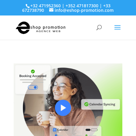
+32 471952360 | +352 471817300 | +33
672738790
info@eshop-promotion.com