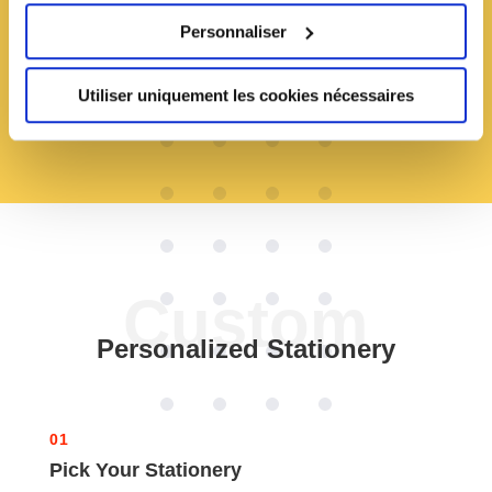
Personnaliser
SHOP DIVI STATIONERY STALE
Utiliser uniquement les cookies nécessaires
Custom
Personalized Stationery
01
Pick Your Stationery