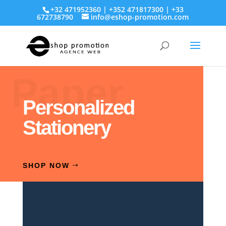
+32 471952360 | +352 471817300 | +33
672738790
info@eshop-promotion.com
Paper
Personalized
Stationery
SHOP NOW