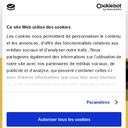
La page demandée est introuvable. Essayez d'affiner
votre recherche ou utilisez le panneau de navigation
ci-dessus pour localiser l'article.
Ce site Web utilise des cookies
Les cookies nous permettent de personnaliser le contenu
et les annonces, d'offrir des fonctionnalités relatives aux
médias sociaux et d'analyser notre trafic. Nous
partageons également des informations sur l'utilisation de
notre site avec nos partenaires de médias sociaux, de
publicité et d'analyse, qui peuvent combiner celles-ci
avec d'autres informations que vous leur avez fournies
ou qu'ils ont collectées lors de votre utilisation de leurs
services. Vous consentez à nos cookies si vous
continuez à utiliser notre site Web.
END OF SPRING SALE
Paramètres
Save 30% or More on Dozens
of Items
Autoriser tous les cookies