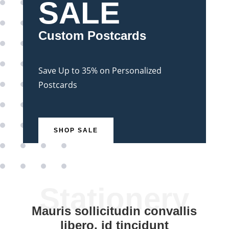
SALE
Custom Postcards
Save Up to 35% on Personalized
Postcards
SHOP SALE
Stationery
Mauris sollicitudin convallis
libero, id tincidunt