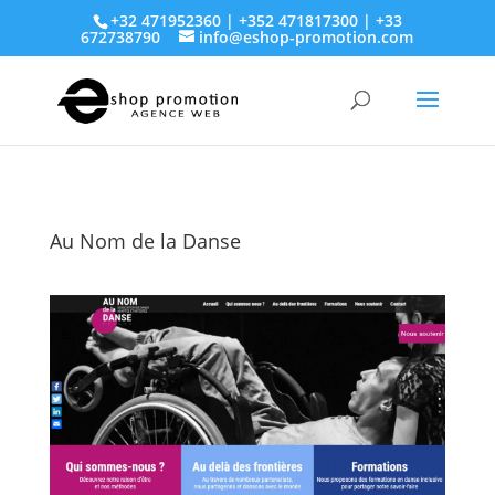
+32 471952360 | +352 471817300 | +33
672738790
info@eshop-promotion.com
Au Nom de la Danse