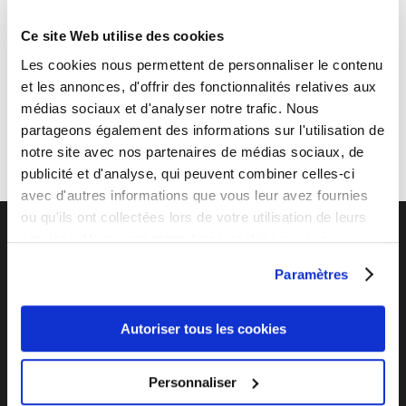
logiciels SEO et tracking
Ce site Web utilise des cookies
Installation des outils statistiques sur le site et
installation de Google Analytics.
Les cookies nous permettent de personnaliser le contenu
et les annonces, d'offrir des fonctionnalités relatives aux
médias sociaux et d'analyser notre trafic. Nous
partageons également des informations sur l'utilisation de
notre site avec nos partenaires de médias sociaux, de
publicité et d'analyse, qui peuvent combiner celles-ci
←
Carrefour market Belgique
SPACE FUN GAMES
→
avec d'autres informations que vous leur avez fournies
ou qu'ils ont collectées lors de votre utilisation de leurs
services. Vous consentez à nos cookies si vous
Vos défis sont les nôtres
continuez à utiliser notre site Web.
Paramètres
La croissance du e-commerce n’est plus à démontrer
et ce secteur est en pleine explosion !
Autoriser tous les cookies
Notre expérience et nos plusieurs 'succes story" de
e-commerce internet sur le terrain nous impose
comme un partenaire incontournable
Personnaliser
Notre expertise nous permet de vous proposer des