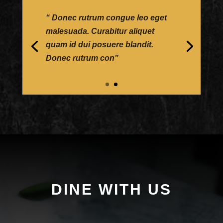
"Vivamus suscipit tortor eget felis
porttitor volutpat. Vestibulum ante
ipsum primis in faucibus orci"
DINE WITH US