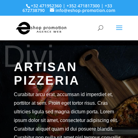
+32 471952360 | +352 471817300 | +33
672738790
info@eshop-promotion.com
Divi
ARTISAN
PIZZERIA
Curabitur arcu erat, accumsan id imperdiet et,
porttitor at sem. Proin eget tortor risus. Cras
ultricies ligula sed magna dictum porta. Lorem
ipsum dolor sit amet, consectetur adipiscing elit.
Curabitur aliquet quam id dui posuere blandit.
Curabitur non nulla sit amet nisl tempus convallis