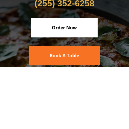
(255) 352-6258
Order Now
Book A Table
CONTACT
(255) 352-6258