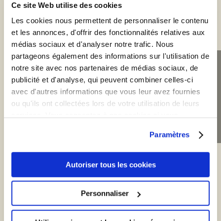
Ce site Web utilise des cookies
Les cookies nous permettent de personnaliser le contenu
et les annonces, d'offrir des fonctionnalités relatives aux
médias sociaux et d'analyser notre trafic. Nous
partageons également des informations sur l'utilisation de
notre site avec nos partenaires de médias sociaux, de
publicité et d'analyse, qui peuvent combiner celles-ci
Dog Park Day
avec d'autres informations que vous leur avez fournies
ou qu'ils ont collectées lors de votre utilisation de leurs
Morbi volutpat, leo quis hendrerit dictum,
services. Vous consentez à nos cookies si vous
sapien libero fermentum justo, eget
continuez à utiliser notre site Web.
Paramètres
faucibus diam arcu sit amet nisi. Duis
rutrum diam.
Autoriser tous les cookies
$32
/day/dog
Personnaliser
Book Now