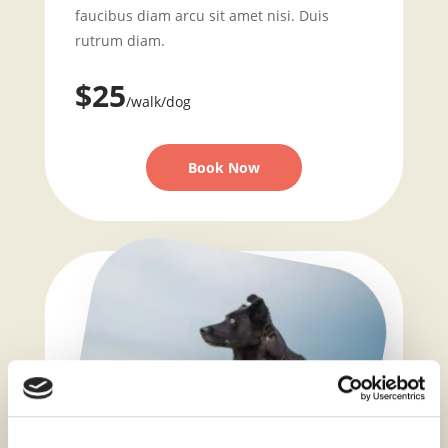
faucibus diam arcu sit amet nisi. Duis
rutrum diam.
$25
/walk/dog
Book Now