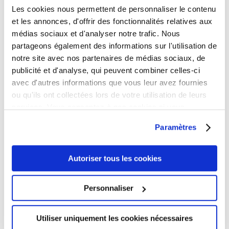
avec WordPress La comptabilité et la tenue des
Les cookies nous permettent de personnaliser le contenu
livrescomptables sont deux des mots les plus
et les annonces, d'offrir des fonctionnalités relatives aux
intimidants qui viennent à l’esprit de tout
médias sociaux et d'analyser notre trafic. Nous
propriétaire d’entreprise. µ Avec eux viennent les
partageons également des informations sur l'utilisation de
taxes et les...
notre site avec nos partenaires de médias sociaux, de
publicité et d'analyse, qui peuvent combiner celles-ci
avec d'autres informations que vous leur avez fournies
ou qu'ils ont collectées lors de votre utilisation de leurs
services. Vous consentez à nos cookies si vous
continuez à utiliser notre site Web.
Paramètres
Autoriser tous les cookies
Comment utiliser Google Data Studio et faire
passer vos analyses au niveau supérieur
Personnaliser
par
Jean-Yves
|
Mai 30, 2019
|
CMS gestion I
Administration
,
E-Marketing
,
News
,
Référencement
Utiliser uniquement les cookies nécessaires
SEO