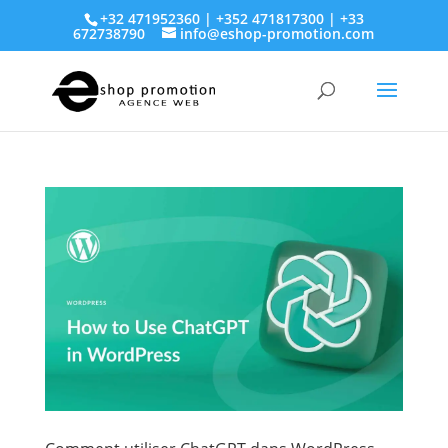
+32 471952360 | +352 471817300 | +33
672738790
info@eshop-promotion.com