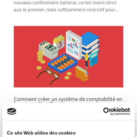
nouveau confinement national, certes moins strict
que le premier, mais suffisamment restrictif pour...
Comment créer un système de comptabilité en
ligne avec WordPress
par
Jean-Yves
|
Avr 3, 2020
|
CMS gestion I
Administration
,
Intranet B2B
,
News
,
Site e-commerce
Comment créer un système de comptabilité en ligne
Ce site Web utilise des cookies