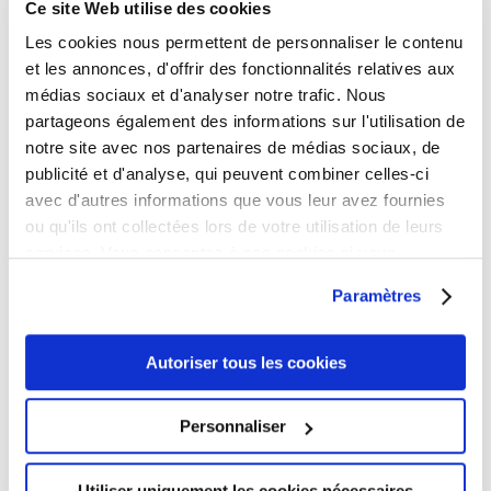
Ce site Web utilise des cookies
toujours possible de convertir ces visiteurs en
clients. Vous pouvez recourir à l’envoi de rappels du
Les cookies nous permettent de personnaliser le contenu
panier abandonné, à l’apparition de popups avant de
et les annonces, d'offrir des fonctionnalités relatives aux
quitter le site, ou encore à des popups
médias sociaux et d'analyser notre trafic. Nous
promotionnels avec des réductions pour
convaincre
partageons également des informations sur l'utilisation de
le client de finaliser son achat
. PrestaShop compte
notre site avec nos partenaires de médias sociaux, de
avec une sélection de modules qui répondent
publicité et d'analyse, qui peuvent combiner celles-ci
parfaitement à cette problématique et vous aideront
avec d'autres informations que vous leur avez fournies
à booster votre taux de conversion simplement.
ou qu'ils ont collectées lors de votre utilisation de leurs
services. Vous consentez à nos cookies si vous
Améliorez sans effort le taux de transformation de
continuez à utiliser notre site Web.
votre boutique de plus de 15% grâce aux e-mails de
Paramètres
rappel de paniers abandonnés.
Conseil n°6 : gagner des clients grâce à l’option
wishlist
Autoriser tous les cookies
L’option wishlist peut booster vos
ventes tout en proposant une
excellence expérience client
Personnaliser
Avoir l’option wishlist est presque devenu une
Utiliser uniquement les cookies nécessaires