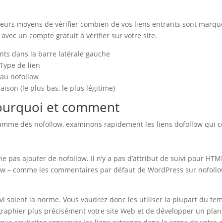
leurs moyens de vérifier combien de vos liens entrants sont marqu
vec un compte gratuit à vérifier sur votre site.
ants dans la barre latérale gauche
 Type de lien
eau nofollow
ison (le plus bas, le plus légitime)
 pourquoi et comment
amme des nofollow, examinons rapidement les liens dofollow qui c
de ne pas ajouter de nofollow. Il n’y a pas d’attribut de suivi pour HTM
low – comme les commentaires par défaut de WordPress sur nofollo
ivi soient la norme. Vous voudrez donc les utiliser la plupart du t
aphier plus précisément votre site Web et de développer un plan d