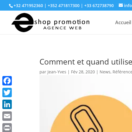
+32 471952360 | +352 471817300 | +33 672738790
inf
Accueil
Comment et quand utiliser 
par
Jean-Yves
|
Fév 28, 2020
|
News
,
Référenc
Facebook
Twitter
LinkedIn
Email