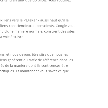
 contenu en tant que dofollow. Vous voudriez
x liens vers le PageRank aussi haut qu’il le
s liens consciencieux et conscients. Google veut
enu d’une manière normale, conscient des sites
a voie à suivre.
ens, et nous devons être sûrs que nous les
 liens génèrent du trafic de référence dans les
isés de la manière dont ils sont censés être
spécifiques. Et maintenant vous savez ce que