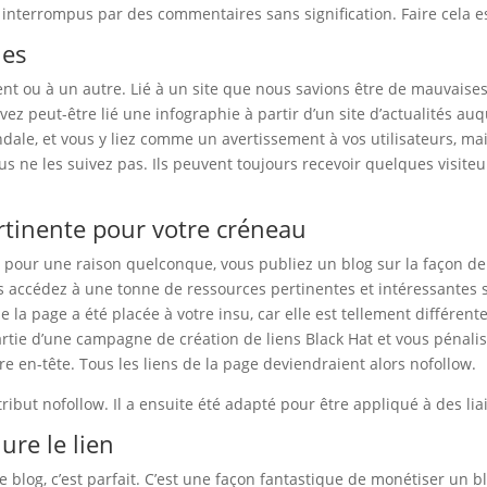
 interrompus par des commentaires sans signification. Faire cela e
les
nt ou à un autre. Lié à un site que nous savions être de mauvaise
vez peut-être lié une infographie à partir d’un site d’actualités auq
dale, et vous y liez comme un avertissement à vos utilisateurs, m
us ne les suivez pas. Ils peuvent toujours recevoir quelques visit
ertinente pour votre créneau
, pour une raison quelconque, vous publiez un blog sur la façon de
us accédez à une tonne de ressources pertinentes et intéressantes 
la page a été placée à votre insu, car elle est tellement différen
rtie d’une campagne de création de liens Black Hat et vous pénalise
e en-tête. Tous les liens de la page deviendraient alors nofollow.
’attribut nofollow. Il a ensuite été adapté pour être appliqué à des l
ure le lien
e blog, c’est parfait. C’est une façon fantastique de monétiser un 