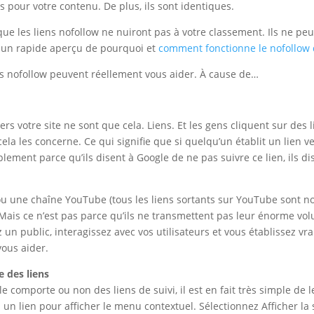
s pour votre contenu. De plus, ils sont identiques.
e les liens nofollow ne nuiront pas à votre classement. Ils ne peuv
 un rapide aperçu de pourquoi et
comment fonctionne le nofollow 
ens nofollow peuvent réellement vous aider. À cause de…
 vers votre site ne sont que cela. Liens. Et les gens cliquent sur des
si cela les concerne. Ce qui signifie que si quelqu’un établit un lie
ement parce qu’ils disent à Google de ne pas suivre ce lien, ils di
 ou une chaîne YouTube (tous les liens sortants sur YouTube sont n
 Mais ce n’est pas parce qu’ils ne transmettent pas leur énorme vol
z un public, interagissez avec vos utilisateurs et vous établissez v
vous aider.
 des liens
le comporte ou non des liens de suivi, il est en fait très simple d
as un lien pour afficher le menu contextuel. Sélectionnez Afficher la