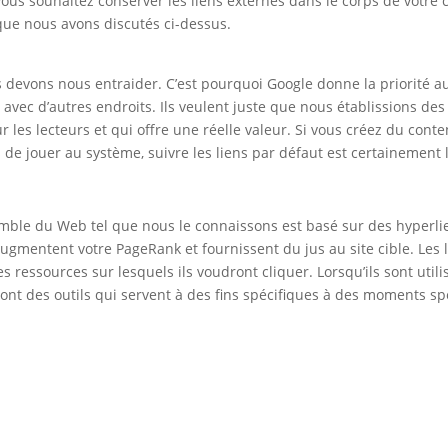
vous souhaitez conserver les liens externes dans le corps de votre
que nous avons discutés ci-dessus.
s devons nous entraider. C’est pourquoi Google donne la priorité au
ns avec d’autres endroits. Ils veulent juste que nous établissions de
les lecteurs et qui offre une réelle valeur. Si vous créez du cont
de jouer au système, suivre les liens par défaut est certainement l
nsemble du Web tel que nous le connaissons est basé sur des hyperli
ls augmentent votre PageRank et fournissent du jus au site cible. Les
s ressources sur lesquels ils voudront cliquer. Lorsqu’ils sont util
ivi sont des outils qui servent à des fins spécifiques à des moments 