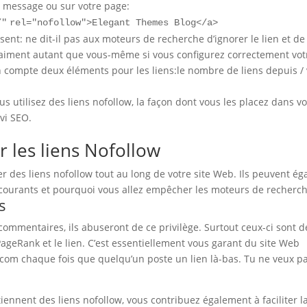
e message ou sur votre page:
/"
rel
=
"nofollow"
>Elegant Themes Blog</
a
>
sent: ne dit-il pas aux moteurs de recherche d’ignorer le lien et de
aiment autant que vous-même si vous configurez correctement votre
 compte deux éléments pour les liens:le nombre de liens depuis /
 utilisez des liens nofollow, la façon dont vous les placez dans vot
ivi SEO.
r les liens Nofollow
r des liens nofollow tout au long de votre site Web. Ils peuvent ég
courants et pourquoi vous allez empêcher les moteurs de recherche 
s
commentaires, ils abuseront de ce privilège. Surtout ceux-ci sont de
 PageRank et le lien. C’est essentiellement vous garant du site Web
chaque fois que quelqu’un poste un lien là-bas. Tu ne veux pas f
ennent des liens nofollow, vous contribuez également à faciliter la