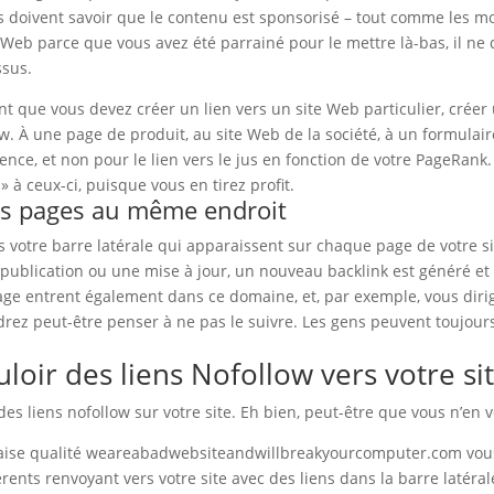
urs doivent savoir que le contenu est sponsorisé – tout comme les 
Web parce que vous avez été parrainé pour le mettre là-bas, il ne d
ssus.
nt que vous devez créer un lien vers un site Web particulier, crée
low. À une page de produit, au site Web de la société, à un formulai
ience, et non pour le lien vers le jus en fonction de votre PageRank.
 » à ceux-ci, puisque vous en tirez profit.
urs pages au même endroit
 votre barre latérale qui apparaissent sur chaque page de votre s
publication ou une mise à jour, un nouveau backlink est généré et
age entrent également dans ce domaine, et, par exemple, vous diri
drez peut-être penser à ne pas le suivre.
Les gens peuvent toujours 
oir des liens Nofollow vers votre s
des liens nofollow sur votre site. Eh bien, peut-être que vous n’en 
aise qualité weareabadwebsiteandwillbreakyourcomputer.com vous r
rents renvoyant vers votre site avec des liens dans la barre latéral