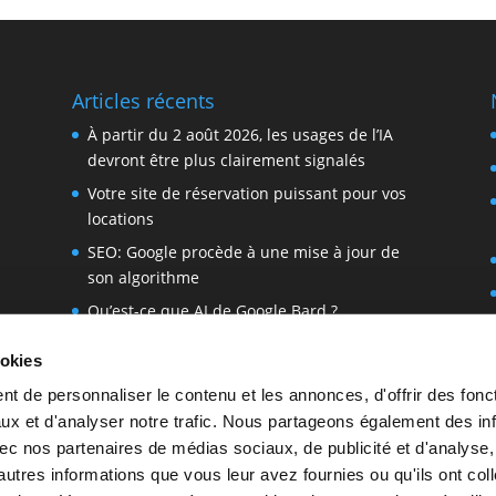
Articles récents
À partir du 2 août 2026, les usages de l’IA
devront être plus clairement signalés
Votre site de réservation puissant pour vos
locations
SEO: Google procède à une mise à jour de
son algorithme
Qu’est-ce que AI de Google Bard ?
r
Comment utiliser ChatGPT dans WordPress
ookies
IAB a publié les détails de la nouvelle version
t de personnaliser le contenu et les annonces, d'offrir des fonct
du Transparency & Consent Framework TCF
ux et d'analyser notre trafic. Nous partageons également des in
v2.2
 avec nos partenaires de médias sociaux, de publicité et d'analyse
autres informations que vous leur avez fournies ou qu'ils ont col