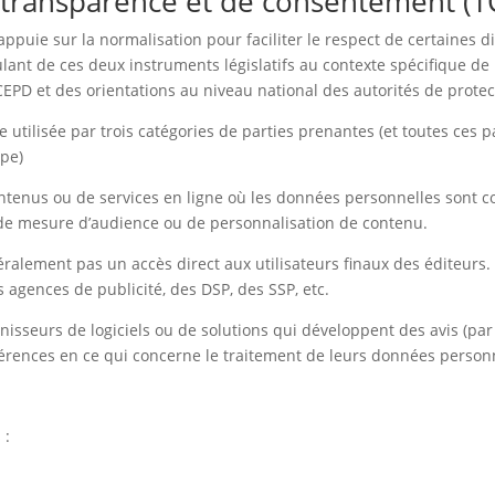
e transparence et de consentement (T
’appuie sur la normalisation pour faciliter le respect de certaines d
ulant de ces deux instruments législatifs au contexte spécifique de
CEPD et des orientations au niveau national des autorités de prote
 utilisée par trois catégories de parties prenantes (et toutes ces pa
ope)
ontenus ou de services en ligne où les données personnelles sont col
 de mesure d’audience ou de personnalisation de contenu.
néralement pas un accès direct aux utilisateurs finaux des éditeurs
 agences de publicité, des DSP, des SSP, etc.
isseurs de logiciels ou de solutions qui développent des avis (pa
éférences en ce qui concerne le traitement de leurs données person
 :