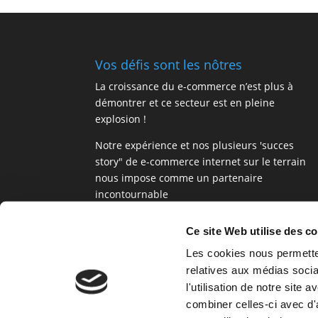
Vos défis sont les nôtres
La croissance du e-commerce n’est plus à
démontrer et ce secteur est en pleine
explosion !
Notre expérience et nos plusieurs 'succes
story" de e-commerce internet sur le terrain
nous impose comme un partenaire
incontournable
Notre expertise nous permet de vous propose
des solutions de vente en ligne puissantes,
Ce site Web utilise des c
éprouvées et totalement personnalisables.
Les cookies nous permetten
relatives aux médias socia
l'utilisation de notre site
combiner celles-ci avec d'