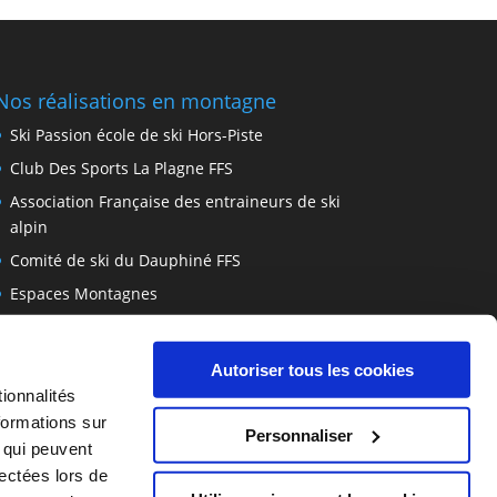
Nos réalisations en montagne
Ski Passion école de ski Hors-Piste
Club Des Sports La Plagne FFS
Association Française des entraineurs de ski
alpin
Comité de ski du Dauphiné FFS
Espaces Montagnes
Location Plagne Soleil
Location Fatbike Val d’Isère
Autoriser tous les cookies
ionnalités
formations sur
Personnaliser
, qui peuvent
lectées lors de