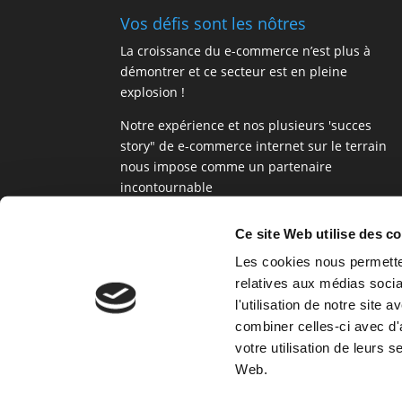
Vos défis sont les nôtres
La croissance du e-commerce n’est plus à
démontrer et ce secteur est en pleine
explosion !
Notre expérience et nos plusieurs 'succes
story" de e-commerce internet sur le terrain
nous impose comme un partenaire
incontournable
Notre expertise nous permet de vous propose
des solutions de vente en ligne puissantes,
Ce site Web utilise des c
éprouvées et totalement personnalisables.
Les cookies nous permetten
relatives aux médias socia
l'utilisation de notre site
combiner celles-ci avec d'
votre utilisation de leurs 
Web.
Politique de confidentialité
Cookies