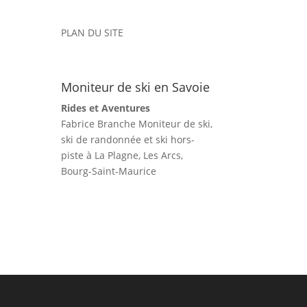
PLAN DU SITE
Moniteur de ski en Savoie
Rides et Aventures
Fabrice Branche Moniteur de ski,
ski de randonnée et ski hors-
piste à La Plagne, Les Arcs,
Bourg-Saint-Maurice