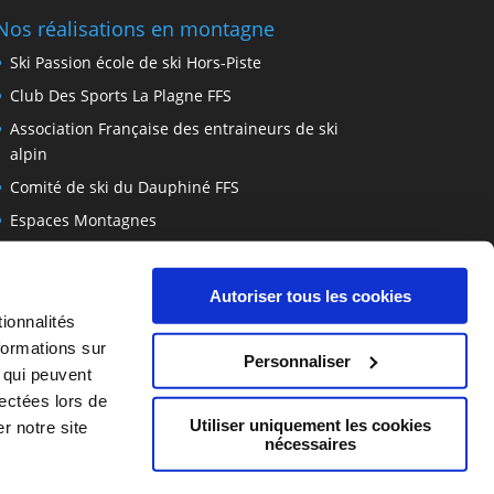
Nos réalisations en montagne
Ski Passion école de ski Hors-Piste
Club Des Sports La Plagne FFS
Association Française des entraineurs de ski
alpin
Comité de ski du Dauphiné FFS
Espaces Montagnes
Location Plagne Soleil
Location Fatbike Val d’Isère
Autoriser tous les cookies
ionnalités
formations sur
Personnaliser
, qui peuvent
lectées lors de
Utiliser uniquement les cookies
r notre site
nécessaires