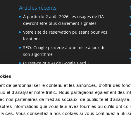
Articles récents
À partir du 2 août 2026, les usages de l’IA
devront être plus clairement signalés
Votre site de réservation puissant pour vos
locations
SEO: Google procède à une mise à jour de
son algorithme
Qu’est-ce que AI de Google Bard ?
r
Comment utiliser ChatGPT dans WordPress
ookies
IAB a publié les détails de la nouvelle version
t de personnaliser le contenu et les annonces, d'offrir des fonct
du Transparency & Consent Framework TCF
ux et d'analyser notre trafic. Nous partageons également des in
v2.2
 avec nos partenaires de médias sociaux, de publicité et d'analyse
autres informations que vous leur avez fournies ou qu'ils ont col
services. Vous consentez à nos cookies si vous continuez à utilise