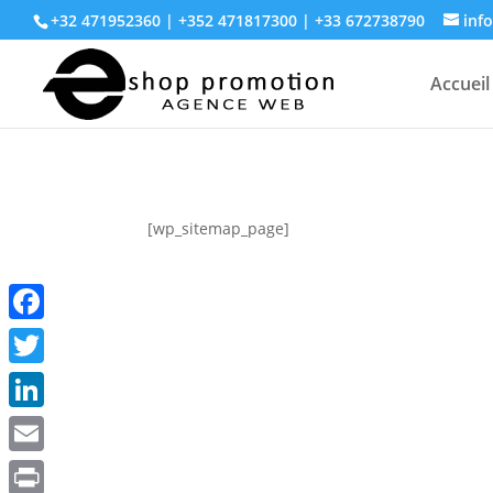
+32 471952360 | +352 471817300 | +33 672738790
inf
Accueil
[wp_sitemap_page]
Facebook
Twitter
LinkedIn
Email