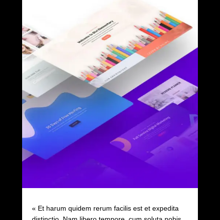
« Et harum quidem rerum facilis est et expedita
distinctio. Nam libero tempore, cum soluta nobis