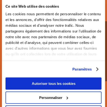
N
Eveniet ut et voluptates repudiandae
Ce site Web utilise des cookies
N
Temporibus autem quibusdam et aut
Les cookies nous permettent de personnaliser le contenu
officiis
et les annonces, d'offrir des fonctionnalités relatives aux
N
médias sociaux et d'analyser notre trafic. Nous
Consequatur aut perferendis
partageons également des informations sur l'utilisation de
notre site avec nos partenaires de médias sociaux, de
publicité et d'analyse, qui peuvent combiner celles-ci
TRY FOR FREE
avec d'autres informations que vous leur avez fournies
ou qu'ils ont collectées lors de votre utilisation de leurs
services. Vous consentez à nos cookies si vous
continuez à utiliser notre site Web.
Paramètres
ENTERPRISE
Autoriser tous les cookies
$250
/mo
Mauris blandit aliquet elit, eget tincidunt nibh
Personnaliser
pulvinar a. Vestibulum ante ipsum primis in
faucibus orci luctus et ultrices posuere cubilia