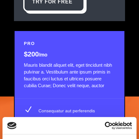
TRY FOR FREE
PRO
$200
/mo
Mauris blandit aliquet elit, eget tincidunt nibh
pulvinar a. Vestibulum ante ipsum primis in
faucibus orci luctus et ultrices posuere
cubilia Curae; Donec velit neque, auctor
N
Consequatur aut perferendis
N
Tupiditate non provident
N
Doloribus asperiores repellat