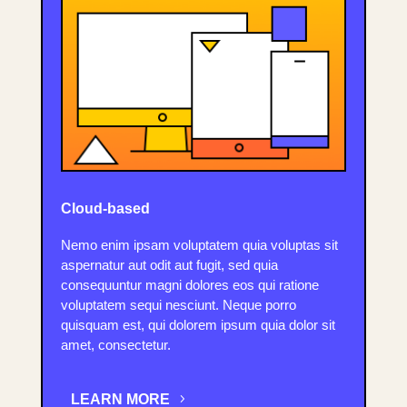
Cloud-based
Nemo enim ipsam voluptatem quia voluptas sit
aspernatur aut odit aut fugit, sed quia
consequuntur magni dolores eos qui ratione
voluptatem sequi nesciunt. Neque porro
quisquam est, qui dolorem ipsum quia dolor sit
amet, consectetur.
LEARN MORE