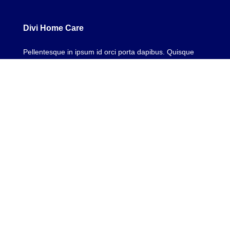
Divi Home Care
Pellentesque in ipsum id orci porta dapibus. Quisque
velit nisi, pretium ut lacinia in, elementum.
Company
Careers
Events
Testimonials
Resources