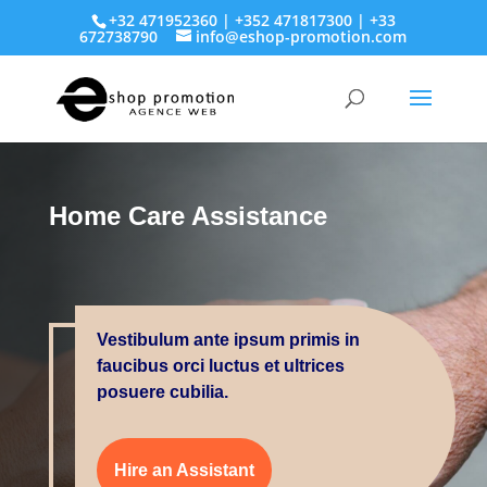
+32 471952360 | +352 471817300 | +33
672738790
info@eshop-promotion.com
Home Care Assistance
Vestibulum ante ipsum primis in
faucibus orci luctus et ultrices
posuere cubilia.
Hire an Assistant