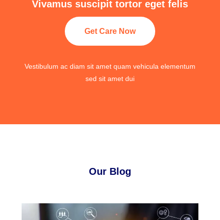
Vivamus suscipit tortor eget felis
Get Care Now
Vestibulum ac diam sit amet quam vehicula elementum
sed sit amet dui
Our Blog