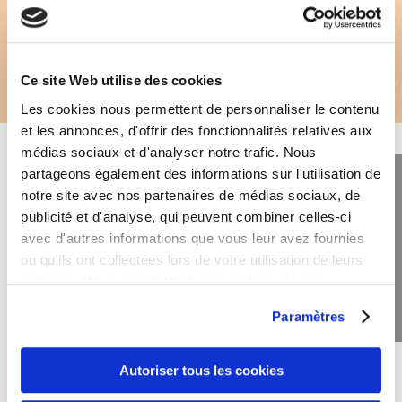
Get A Free Consultation
Ce site Web utilise des cookies
Les cookies nous permettent de personnaliser le contenu
et les annonces, d'offrir des fonctionnalités relatives aux
médias sociaux et d'analyser notre trafic. Nous
partageons également des informations sur l'utilisation de
notre site avec nos partenaires de médias sociaux, de
Find comfort in your own home.
publicité et d'analyse, qui peuvent combiner celles-ci
avec d'autres informations que vous leur avez fournies
Vestibulum ante ipsum primis in faucibus orci luctus et
ou qu'ils ont collectées lors de votre utilisation de leurs
ultrices posuere. Donec velit neque, auctor sit amet
services. Vous consentez à nos cookies si vous
aliquam vel.
continuez à utiliser notre site Web.
Paramètres
Learn More
Autoriser tous les cookies