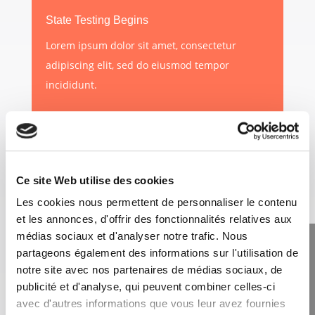
State Testing Begins
Lorem ipsum dolor sit amet, consectetur
adipiscing elit, sed do eiusmod tempor
incididunt.
Event Info
Ce site Web utilise des cookies
Les cookies nous permettent de personnaliser le contenu
04
et les annonces, d'offrir des fonctionnalités relatives aux
médias sociaux et d'analyser notre trafic. Nous
partageons également des informations sur l'utilisation de
June
notre site avec nos partenaires de médias sociaux, de
publicité et d'analyse, qui peuvent combiner celles-ci
avec d'autres informations que vous leur avez fournies
6th Grade Graduation