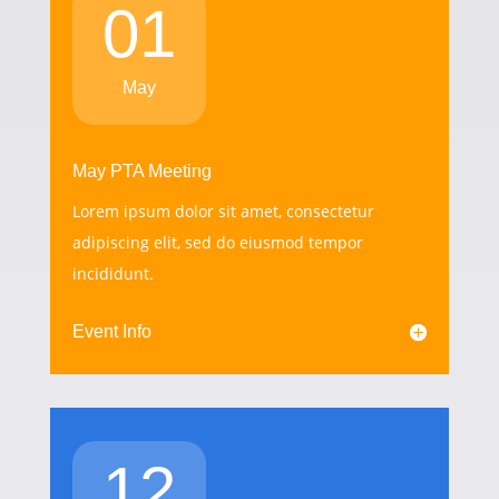
01
May
May PTA Meeting
Lorem ipsum dolor sit amet, consectetur
adipiscing elit, sed do eiusmod tempor
incididunt.
Event Info
12