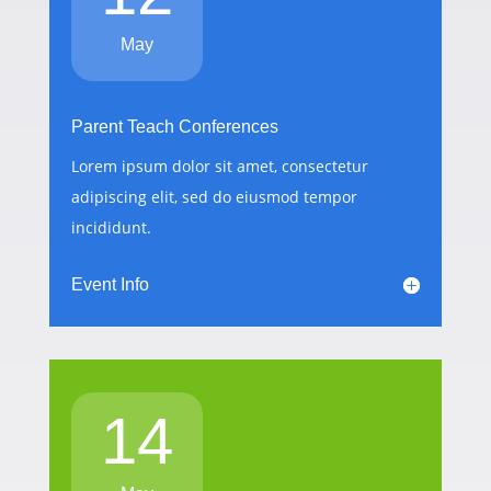
May
Parent Teach Conferences
Lorem ipsum dolor sit amet, consectetur
adipiscing elit, sed do eiusmod tempor
incididunt.
Event Info
14