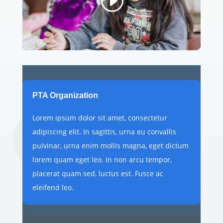
PTA Organization
Lorem ipsum dolor sit amet, consectetur
adipiscing elit. In sagittis, urna eu convallis
pulvinar, urna enim mollis magna, eget dictum
lorem quam eget leo. In non arcu tempor,
placerat quam sed, luctus est. Fusce ac
eleifend leo.