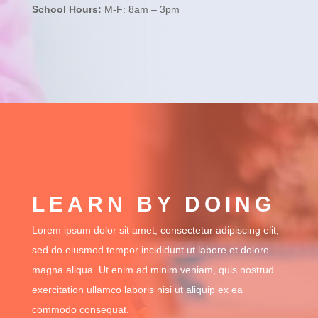
School Hours:
M-F: 8am – 3pm
LEARN BY DOING
Lorem ipsum dolor sit amet, consectetur adipiscing elit,
sed do eiusmod tempor incididunt ut labore et dolore
magna aliqua. Ut enim ad minim veniam, quis nostrud
exercitation ullamco laboris nisi ut aliquip ex ea
commodo consequat.