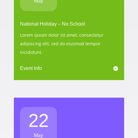
May
National Holiday – No School
Lorem ipsum dolor sit amet, consectetur
adipiscing elit, sed do eiusmod tempor
incididunt.
Event Info
22
May