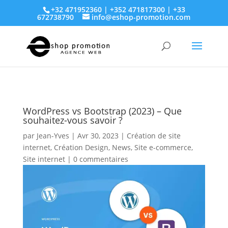
+32 471952360 | +352 471817300 | +33
672738790
info@eshop-promotion.com
WordPress vs Bootstrap (2023) – Que
souhaitez-vous savoir ?
par
Jean-Yves
|
Avr 30, 2023
|
Création de site
internet
,
Création Design
,
News
,
Site e-commerce
,
Site internet
|
0 commentaires