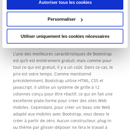
être besoin d’un plugin d’adhésion comme
Autoriser tous les cookies
MemberPress, qui coûte environ 180 $ par an. Si
vous créez un site de commerce électronique, vous
Personnaliser
pouvez utiliser WooCommerce. Pourtant, les
extensions peuvent potentiellement coûter des
milliers de dollars quand tout est dit et fait.
Utiliser uniquement les cookies nécessaires
Bootstrap
L’une des meilleures caractéristiques de Bootstrap
est qu’il est entièrement gratuit, mais comme pour
tout ce qui est gratuit, il y a un coût. Dans ce cas, le
prix est votre temps. Comme mentionné
précédemment, Bootstrap utilise HTML, CSS et
javascript. Il utilise un système de grille à 12
colonnes conçu pour être réactif, ce qui en fait une
excellente plate-forme pour créer des sites Web
mobiles. Cependant, pour créer un beau site Web
adapté aux mobiles avec Bootstrap, vous devez le
créer à partir de zéro. Aucun constructeur, plug-in
ou thème par glisser-déposer ne fera le travail à