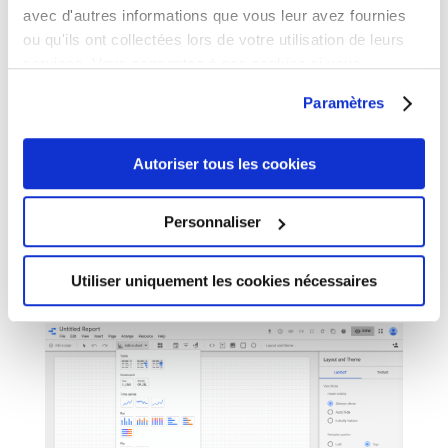
avec d'autres informations que vous leur avez fournies
ou qu'ils ont collectées lors de votre utilisation de leurs
services. Vous consentez à nos cookies si vous
continuez à utiliser notre site Web.
Paramètres
Autoriser tous les cookies
Avec vos sources ajoutées au rapport, vous pouvez
maintenant commencer à créer des graphiques.
Cliquez sur le menu déroulant Ajouter un graphique
Personnaliser
dans la barre d’outils et sélectionnez l’option qui
convient le mieux aux données que vous souhaitez
Utiliser uniquement les cookies nécessaires
visualiser: