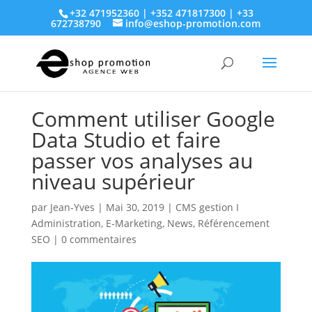
+32 471952360 | +352 471817300 | +33
672738790
info@eshop-promotion.com
Comment utiliser Google
Data Studio et faire
passer vos analyses au
niveau supérieur
par
Jean-Yves
|
Mai 30, 2019
|
CMS gestion I
Administration
,
E-Marketing
,
News
,
Référencement
SEO
|
0 commentaires