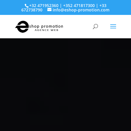
+32 471952360 | +352 471817300 | +33
672738790
info@eshop-promotion.com